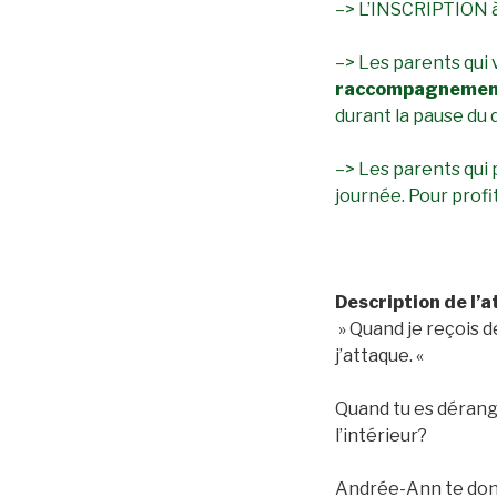
–> L’INSCRIPTION à
–> Les parents qui 
raccompagnement 
durant la pause du d
–> Les parents qui 
journée. Pour profi
Description de l’a
» Quand je reçois de
j’attaque. «
Quand tu es dérang
l’intérieur?
Andrée-Ann te donn