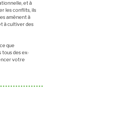
ionnelle, et à
 les conflits, ils
 les amènent à
t à cultiver des
rce que
 tous des ex-
encer votre