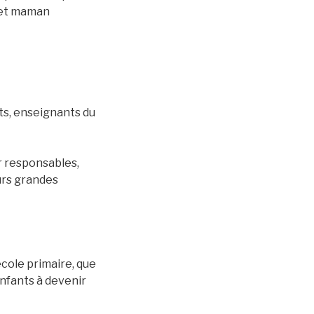
a et maman
nts, enseignants du
r responsables,
urs grandes
cole primaire, que
nfants à devenir