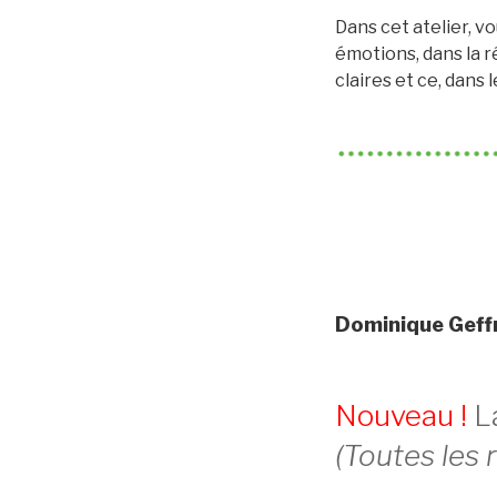
Dans cet atelier, v
émotions, dans la r
claires et ce, dans 
0003
Dominique Geffr
Nouveau !
La
(Toutes les 