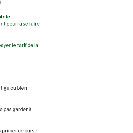
I
ir le
 pourra se faire
yer le tarif de la
e fige ou bien
e pas garder à
xprimer ce qui se