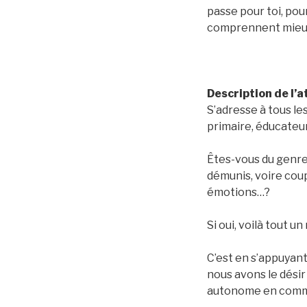
passe pour toi, pou
comprennent mieux
Description de l’a
S’adresse à tous le
primaire, éducateur
Êtes-vous du genre
démunis, voire coup
émotions…?
Si oui, voilà tout u
C’est en s’appuyan
nous avons le dési
autonome en commu