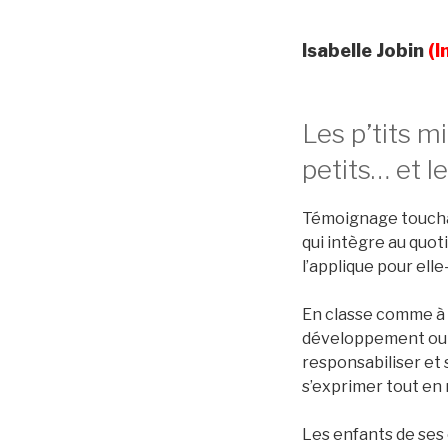
Isabelle Jobin
(I
Les p’tits m
petits… et le
Témoignage touchan
qui intègre au quo
l’applique pour ell
En classe comme à 
développement ou 
responsabiliser et
s’exprimer tout en
Les enfants de ses 