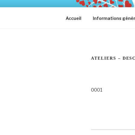
Aller
au
contenu
ESPERE
Accueil
Informations génér
ATELIERS – DES
0001
0001