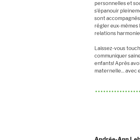
personnelles et so
s’épanouir pleinemen
sont accompagnés à 
régler eux-mêmes le
relations harmonieu
Laissez-vous touche
communiquer sainem
enfants! Après avo
maternelle… avec e
0002
Andrée-Ann Le