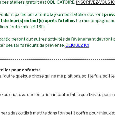
 ces ateliers gratuit est OBLIGATOIRE.
INSCRIVEZ-VOUS IC
veulent participer à toute la journée d’atelier devront
prévo
de leur(s) enfant(s)
après l’atelier.
Le raccompagnement
îner (entre midi et 13h).
participeront aux autres activités de l’événement devront pa
ter des tarifs réduits de prévente,
CLIQUEZ ICI
________________________________________________________
telier pour enfants:
 l’autre quelque chose qui ne me plaît pas, soit je fuis, soit j
é ou que tu as une émotion inconfortable que fais-tu pour n
era des outils à mettre dans ton petit coffre pour mieux e