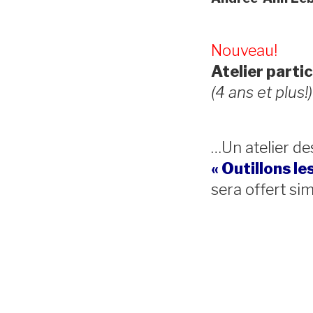
Nouveau!
Atelier partic
(4 ans et plus!)
…Un atelier de
« Outillons le
sera offert s